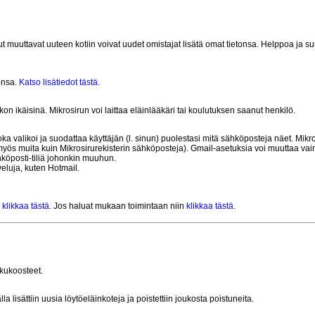
nut muuttavat uuteen kotiin voivat uudet omistajat lisätä omat tietonsa. Helppoa ja su
onsa.
Katso lisätiedot tästä.
n ikäisinä. Mikrosirun voi laittaa eläinlääkäri tai koulutuksen saanut henkilö.
alikoi ja suodattaa käyttäjän (l. sinun) puolestasi mitä sähköposteja näet. Mikrosi
yös muita kuin Mikrosirurekisterin sähköposteja). Gmail-asetuksia voi muuttaa vain 
köposti-tiliä johonkin muuhun.
eluja, kuten Hotmail.
a
klikkaa tästä
. Jos haluat mukaan toimintaan niin
klikkaa tästä
.
akukoosteet.
 lisättiin uusia löytöeläinkoteja ja poistettiin joukosta poistuneita.