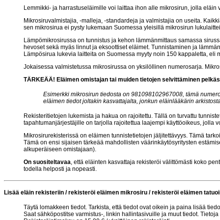
Lemmikki- ja harrastuseläimille voi laittaa ihon alle mikrosirun, jolla eläi
Mikrosiruvalmistajia, -malleja, -standardeja ja valmistajia on useita. Kaikkia
sen mikrosirua ei pysty lukemaan Suomessa yleisillä mikrosirun lukulaittei
Lämpömikrosirussa on tunnistus ja kehon lämmänmittaus samassa sirussa. Mi
hevoset sekä myäs linnut ja eksoottiset eläimet. Tunnistaminen ja lämmänm
Lämpösirua lukevia laitteita on Suomessa myyty noin 150 kappaletta, eli 
Jokaisessa valmistetussa mikrosirussa on yksilöllinen numerosarja. Mikrosi
TÄRKEÄÄ! Eläimen omistajan tai muiden tietojen selvittäminen pelkästä
Esimerkki mikrosirun tiedosta on 981098102967008, tämä numerosa
eläimen tiedot joltakin kasvattajalta, jonkun eläinlääkärin arkistos
Rekisteritietojen lukemista ja hakua on rajoitettu. Tällä on turvattu tunniste
tapahtumanjärjestäjille on tarjolla rajoitettua laajempi käyttöoikeus, jolla v
Mikrosirurekisterissä on eläimen tunnistetietojen jäljitettävyys. Tämä tarkoi
Tämä on ensi sijaisen tärkeää mahdollisten väärinkäytösyritysten estämisek
alkuperäiseen omistajaan).
On suositeltavaa
, että eläinten kasvattaja rekisteröi välittömästi koko pen
todella helposti ja nopeasti.
Lisää eläin rekisteriin / rekisteröi eläimen mikrosiru / rekisteröi eläimen tatuoi
Täytä lomakkeen tiedot. Tarkista, että tiedot ovat oikein ja paina lisää tied
Saat sähköpostitse varmistus-, linkin hallintasivuille ja muut tiedot. Tieto