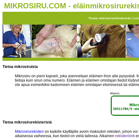
MIKROSIRU.COM - eläinmikrosirurekis
Tietoa mikrosirurekisteristä
|
Lis
Tietoa mikrosiruista
Mikrosiru on pieni kapseli, joka asennetaan eläimen ihon alle pysyvästi. Mi
tietoja kuin sirun oma numero. Eläimen ja eläimen omistajan tiedot löytyvät 
ole apua esimerkiksi kadonneen eläimen omistajan etsimisessä tai eläi
Mainos:
Tietoa mikrosirurekisteristä
Mikrosirurekisteri
on kaikille käyttäjille avoin maksuton rekisteri, johon vo
aikaisessa vaiheessa, kun tiedot on vielä tallessa. Aikainen
rekisteröinti
es