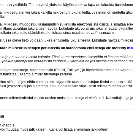
n voidaan yksilöidä. Toinen vielä yleisesti käytössä oleva tapa on tatuoida tunnistem
 mikrosiruja ei voi lukea kaikilla mikrosirun lukulaitteilla. Jos eläin on sirutettu ul
lla.
krosiru muodostuu lasiampulliin suljetuista elektronisista osista ja sisältää elekt
ittaus tapahtuu lukulaitteen avulla. Lukulaite aktivoi sirun, joka lähettää lukula
melkein jokaiselle eläinklinikalle, toteaa sirua maahantuova Pharmaxim.
russa oleva tieto voidaan lukea erityisellä lukulaitteella. Lukulaite näyttää mikros
än mikrosirun tietojen perusteella on mahdotonta ellei tietoja ole merkitty
mik
rja on suomalaisella koiralla. Tästä numerosarjasta itsessään ei ilmene mitään m
ta, jonkun yhdistyksen keräämistä tiedoista – varminta on jos mikrosirun tiedot on rek
tietojen tietosuoja. Viranomaisilla (Poliisi, Tulli ym.) ja löytöeläinkodeilla on vapaa
oi tarkistaa useampia mikrosirutietoja kerralla.
ttaa sitä, että jos eläin vaihtaa omistajaa niin uuden omistajan tiedot voidaan liittää
si (esimerkiksi jos oletetaan jonkun onnistuvan vilpillisesti rekisteröimään väärät 
tueen mikrosirutiedot vaikka uusien omistajien tietoja ei vielä olisi. Kasvattajille ja
nti
ot -nappia.
ja voi muuttaa myös jälkikäteen. Kuvia voi lisätä enemmän jälkikäteen.