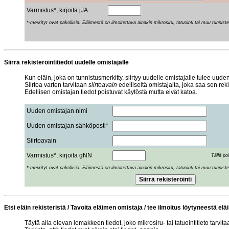
Varmistus*, kirjoita jJA
*-merkityt ovat pakollisia. Eläimestä on ilmoitettava ainakin mikrosiru, tatuointi tai muu tunniste
Siirrä rekisteröintitiedot uudelle omistajalle
Kun eläin, joka on tunnistusmerkitty, siirtyy uudelle omistajalle tulee uuden
Siirtoa varten tarvitaan
siirtoavain
edelliseltä omistajalta, joka saa sen reki
Edellisen omistajan tiedot poistuvat käytöstä mutta eivät katoa.
Uuden omistajan nimi
Uuden omistajan sähköposti*
Siirtoavain
Varmistus*, kirjoita gNN
Tällä po
*-merkityt ovat pakollisia. Eläimestä on ilmoitettava ainakin mikrosiru, tatuointi tai muu tunniste
Etsi eläin rekisteristä / Tavoita eläimen omistaja / tee ilmoitus löytyneestä el
Täytä alla olevan lomakkeen tiedot, joko mikrosiru- tai tatuointitieto tarvita