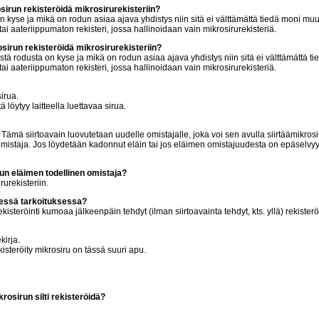
irun rekisteröidä mikrosirurekisteriin?
on kyse ja mikä on rodun asiaa ajava yhdistys niin sitä ei välttämättä tiedä moni muu
tai aateriippumaton rekisteri, jossa hallinoidaan vain mikrosirurekisteriä.
sirun rekisteröidä mikrosirurekisteriin?
mistä rodusta on kyse ja mikä on rodun asiaa ajava yhdistys niin sitä ei välttämättä 
tai aateriippumaton rekisteri, jossa hallinoidaan vain mikrosirurekisteriä.
sirua.
ä löytyy laitteella luettavaa sirua.
. Tämä siirtoavain luovutetaan uudelle omistajalle, joka voi sen avulla siirtäämikros
 omistaja. Jos löydetään kadonnut eläin tai jos eläimen omistajuudesta on epäselvyyk
tun eläimen todellinen omistaja?
rurekisteriin.
isessä tarkoituksessa?
isteröinti kumoaa jälkeenpäin tehdyt (ilman siirtoavainta tehdyt, kts. yllä) rekisteröi
kirja.
kisteröity mikrosiru on tässä suuri apu.
rosirun silti rekisteröidä?