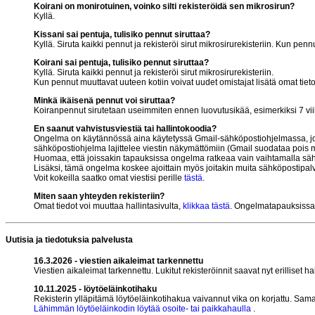
Koirani on monirotuinen, voinko silti rekisteröidä sen mikrosirun?
Kyllä.
Kissani sai pentuja, tulisiko pennut siruttaa?
Kyllä. Siruta kaikki pennut ja rekisteröi sirut mikrosirurekisteriin. Kun pen
Koirani sai pentuja, tulisiko pennut siruttaa?
Kyllä. Siruta kaikki pennut ja rekisteröi sirut mikrosirurekisteriin.
Kun pennut muuttavat uuteen kotiin voivat uudet omistajat lisätä omat tiet
Minkä ikäisenä pennut voi siruttaa?
Koiranpennut sirutetaan useimmiten ennen luovutusikää, esimerkiksi 7 viiko
En saanut vahvistusviestiä tai hallintokoodia?
Ongelma on käytännössä aina käytetyssä Gmail-sähköpostiohjelmassa, joka v
sähköpostiohjelma lajittelee viestin näkymättömiin (Gmail suodataa pois m
Huomaa, että joissakin tapauksissa ongelma ratkeaa vain vaihtamalla säh
Lisäksi, tämä ongelma koskee ajoittain myös joitakin muita sähköpostipalv
Voit kokeilla saatko omat viestisi perille
tästä
.
Miten saan yhteyden rekisteriin?
Omat tiedot voi muuttaa hallintasivulta,
klikkaa tästä
. Ongelmatapauksiss
Uutisia ja tiedotuksia palvelusta
16.3.2026 - viestien aikaleimat tarkennettu
Viestien aikaleimat tarkennettu. Lukitut rekisteröinnit saavat nyt erilliset h
10.11.2025 - löytöeläinkotihaku
Rekisterin ylläpitämä löytöeläinkotihakua vaivannut vika on korjattu. Samalla
Lähimmän löytöeläinkodin löytää osoite- tai paikkahaulla
.