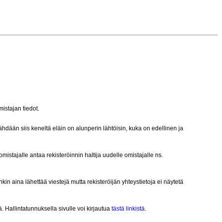
mistajan tiedot.
Nähdään siis keneltä eläin on alunperin lähtöisin, kuka on edellinen ja
omistajalle antaa rekisteröinnin haltija uudelle omistajalle ns.
nkin aina lähettää viestejä mutta rekisteröijän yhteystietoja ei näytetä
ä. Hallintatunnuksella sivulle voi kirjautua
tästä linkistä
.