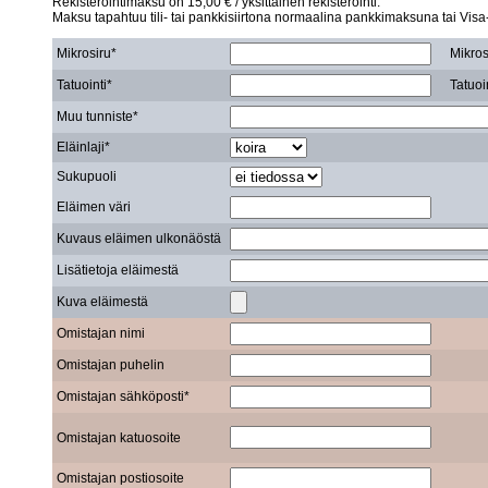
Rekisteröintimaksu on 15,00 € / yksittäinen rekisteröinti.
Maksu tapahtuu tili- tai pankkisiirtona normaalina pankkimaksuna tai Visa-,
Mikrosiru*
Mikrosi
Tatuointi*
Tatuoin
Muu tunniste*
Eläinlaji*
Sukupuoli
Eläimen väri
Kuvaus eläimen ulkonäöstä
Lisätietoja eläimestä
Kuva eläimestä
Omistajan nimi
Omistajan puhelin
Omistajan sähköposti*
Omistajan katuosoite
Omistajan postiosoite