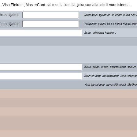
 Visa Eletron-, MasterCard- tai muulla kortilla, joka samalla toimii varmisteena.
run sijainti
Mikrosirun sijainti on se kohta mihin siru
nin sijainti
Tatuoinnin sijainti on se kohta missä eläi
Esim. erikoinen kuviointi.
Koko, paino, mahd. karvan laatu, silmien 
Eläimen nimi, kutsumanimi, rekisteröintitie
Yksi jpg tai jpeg -kuva eläimestä. Myöh