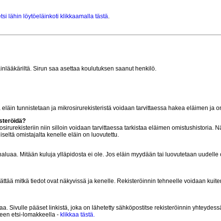
etsi lähin löytöeläinkoti klikkaamalla tästä
.
inlääkäriltä. Sirun saa asettaa koulutuksen saanut henkilö.
että eläin tunnistetaan ja mikrosirurekisteristä voidaan tarvittaessa hakea eläimen ja o
steröidä?
sirurekisteriin niin silloin voidaan tarvittaessa tarkistaa eläimen omistushistoria. 
seltä omistajalta kenelle eläin on luovutettu.
n haluaa. Mitään kuluja ylläpidosta ei ole. Jos eläin myydään tai luovutetaan uudelle 
 päättää mitkä tiedot ovat näkyvissä ja kenelle. Rekisteröinnin tehneelle voidaan kuite
ttaa. Sivulle pääset linkistä, joka on lähetetty sähköpostitse rekisteröinnin yhteydess
leen etsi-lomakkeella -
klikkaa tästä.