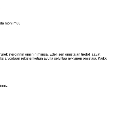
.
tiedä moni muu.
irurekisteröinnin omiin nimiinsä. Edellisen omistajan tiedot jäävät
siä voidaan rekisteriketjun avulla selvittää nykyinen omistaja. Kaikki
nnit.