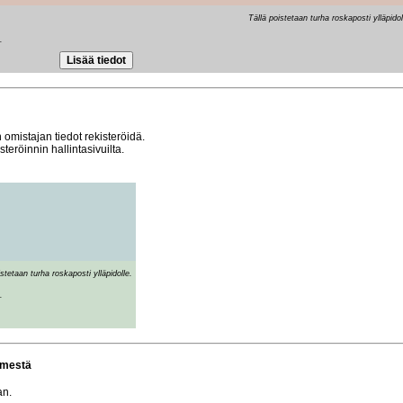
Tällä poistetaan turha roskaposti ylläpidol
.
 omistajan tiedot rekisteröidä.
steröinnin hallintasivuilta.
istetaan turha roskaposti ylläpidolle.
.
äimestä
an.