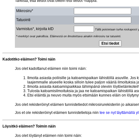
Tarkista, että tiedot ovat oikein etsi tiedot -nappia.
Mikrosiru*
Tatuointi
Varmistus*, kirjoita kID
Tällä poistetaan turha roskaposti y
*-merkityt ovat pakollisia. Eläimestä on ilmoitettava ainakin mikrosiru tai tatuointi.
Kadotitko eläimen? Toimi näin
Jos olet kadottanut eläimen niin toimi näin:
Ilmoita asiasta poliisille ja katoamispaikan lähistöllä asuville. 
laajemmalle alueelle koska silloin tulee paljon vääriä ilmoituksia j
Ilmoita asiasta
katoamispaikkaa lähimpänä
oleviin löytöeläinkotei
Tulosta katoamisilmoituksia ja jaa ne katoamispaikan lähistöllä asu
Etsi eläintä ja neuvo muita myös etsimään kunnes eläin on löytynyt
Jos olet rekisteröinyt eläimen tunnistetiedot mikrosirurekisteriin jo aikaise
Jos et ole rekisteröinyt eläimen tunnistetietoja niin
tee se nyt täyttämällä 
Löysitkö eläimen? Toimin näin
Jos olet löytänyt eläimen niin toimi näin: