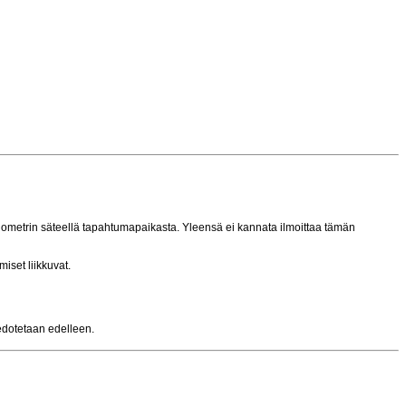
kilometrin säteellä tapahtumapaikasta. Yleensä ei kannata ilmoittaa tämän
iset liikkuvat.
edotetaan edelleen.