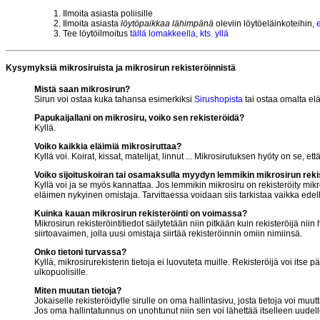
Ilmoita asiasta poliisille
Ilmoita asiasta
löytöpaikkaa lähimpänä
oleviin löytöeläinkoteihin,
Tee löytöilmoitus
tällä lomakkeella, kts. yllä
Kysymyksiä mikrosiruista ja mikrosirun rekisteröinnistä
Mistä saan mikrosirun?
Sirun voi ostaa kuka tahansa esimerkiksi
Sirushopista
tai ostaa omalta elä
Papukaijallani on mikrosiru, voiko sen rekisteröidä?
Kyllä.
Voiko kaikkia eläimiä mikrosiruttaa?
Kyllä voi. Koirat, kissat, matelijat, linnut ... Mikrosirutuksen hyöty on se, 
Voiko sijoituskoiran tai osamaksulla myydyn lemmikin mikrosirun reki
Kyllä voi ja se myös kannattaa. Jos lemmikin mikrosiru on rekisteröity mikro
eläimen nykyinen omistaja. Tarvittaessa voidaan siis tarkistaa vaikka edelli
Kuinka kauan mikrosirun rekisteröinti on voimassa?
Mikrosirun rekisteröintitiedot säilytetään niin pitkään kuin rekisteröijä nii
siirtoavaimen, jolla uusi omistaja siirtää rekisteröinnin omiin nimiinsä.
Onko tietoni turvassa?
Kyllä, mikrosirurekisterin tietoja ei luovuteta muille. Rekisteröijä voi itse
ulkopuolisille.
Miten muutan tietoja?
Jokaiselle rekisteröidylle sirulle on oma hallintasivu, josta tietoja voi muu
Jos oma hallintatunnus on unohtunut niin sen voi lähettää itselleen uudel