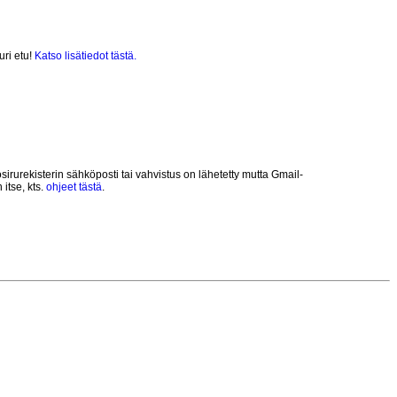
uri etu!
Katso lisätiedot tästä.
rurekisterin sähköposti tai vahvistus on lähetetty mutta Gmail-
itse, kts.
ohjeet tästä
.