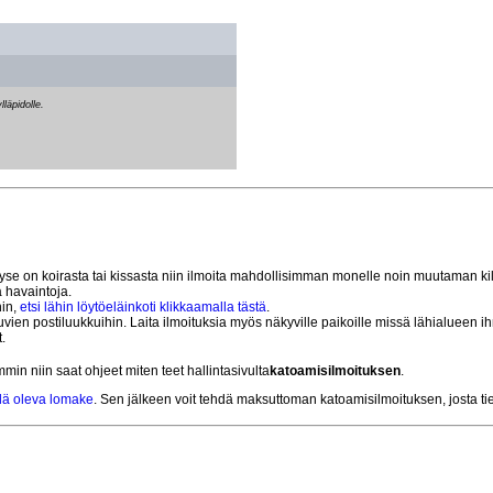
lläpidolle.
Jos kyse on koirasta tai kissasta niin ilmoita mahdollisimman monelle noin muutaman 
a havaintoja.
hin,
etsi lähin löytöeläinkoti klikkaamalla tästä
.
vien postiluukkuihin. Laita ilmoituksia myös näkyville paikoille missä lähialueen ihm
.
mmin niin saat ohjeet miten teet hallintasivulta
katoamisilmoituksen
.
yllä oleva lomake
. Sen jälkeen voit tehdä maksuttoman katoamisilmoituksen, josta ti