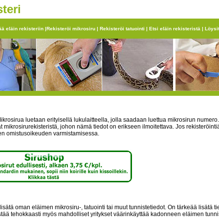
teri
ää eläin rekisteriin
|
Rekisteröi mikrosiru
|
Rekisteröi tatuointi
|
Etsi eläin rekisteristä
|
Löysi
krosirua luetaan erityisellä lukulaitteella, jolla saadaan luettua mikrosirun numero
mikrosirurekisteristä, johon nämä tiedot on erikseen ilmoitettava. Jos rekisteröintiä
men omistusoikeuden varmistamisessa.
i lisätä oman eläimen mikrosiru-, tatuointi tai muut tunnistetiedot. On tärkeää lisätä
tää tehokkaasti myös mahdolliset yritykset väärinkäyttää kadonneen eläimen tunnis