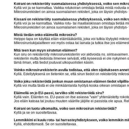
Koirani on rekisteröity suomalaisessa yhdistyksessä, voiko sen mikros
Kyllä voi ja se kannattaa. Vaikka rotukoiran omistaja tietää mistä rodusta 
Mikrosirurekisteri on ainoa suomalainen rekisteri, joka on täysin yhdistys- 
Kissani on rekisteröity suomalaisessa yhdistyksessä, voiko sen mikro
Kyllä voi ja se kannattaa. Vaikka rotu- tai maatiaiskissan omistaja tietää 
Mikrosirurekisteri on ainoa suomalainen rekisteri, joka on täysin yhdistys- 
Mistä tiedän onko eläimellä mikrosiru?
Helppo tapa on käyttää eläin eläinlääkärillä, joka voi tutkia löytyykö mikro
Mikrosirunlukijalaitteen voi myös ostaa tai lainata ja tutkia itse jos eläimest
Mitä teen kun myyn sirutetun eläimen?
Kun siru on rekisteröity mikrosirurekisteriin voi aktivoida ns.
siirtoavaimen
rekisteriin mutta tiedoista ilmenee selvästi, että kyseessä ei ole nykyinen
tämä ilman, että tiedot joutuvat ulkopuolisten käsiin.
Voinko mikrosirurekisterin avulla todistaa, että olen sijoitukseen anne
Kyllä. Edellytyksenä on tietenkin se, että sirun tiedot on rekisteröity mikrosi
Voiko joku rekisteröidä jonkun muun omistaman eläimen tiedot vilpill
Kyllä voi mutta tästä ei ole minkäänlaista hyötyä koska oikean omistajan rek
Eläimellä on jo EU-passi, tarviiko silti rekisteröidä siru?
Kyllä vain. Eläinten ns. EU-passi on itse asiassa "vain" yhtenäistetty rokote
Jos eläin katoaa tai joutuu muuten väärille jäljille ei passista ole apua. Re
Koirani on tuotu ulkomailta, voiko sen mikrosirun rekisteröidä?
Kyllä ja se on suositeltavaa.
Lemmikkini ei kuulu rotu- tai harrasteyhdistykseen, voiko lemmikin mik
Kyllä, ehdottomasti. Se on suositeltavaa.