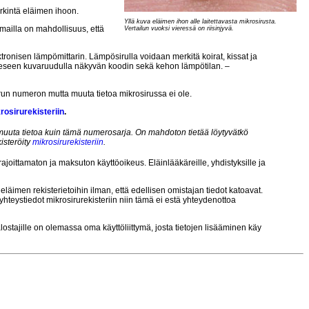
erkintä eläimen ihoon.
Yllä kuva eläimen ihon alle laitettavasta mikrosirusta.
komailla on mahdollisuus, että
Vertailun vuoksi vieressä on riisinjyvä.
ronisen lämpömittarin. Lämpösirulla voidaan merkitä koirat, kissat ja
itteeseen kuvaruudulla näkyvän koodin sekä kehon lämpötilan. –
irun numeron mutta muuta tietoa mikrosirussa ei ole.
rosirurekisteriin
.
uuta tietoa kuin tämä numerosarja. On mahdoton tietää löytyvätkö
isteröity
mikrosirurekisteriin
.
, rajoittamaton ja maksuton käyttöoikeus. Eläinlääkäreille, yhdistyksille ja
 eläimen rekisterietoihin ilman, että edellisen omistajan tiedot katoavat.
yhteystiedot mikrosirurekisteriin niin tämä ei estä yhteydenottoa
 jalostajille on olemassa oma käyttöliittymä, josta tietojen lisääminen käy