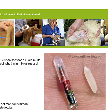
tkö eläimen?
|
Kadotitko eläimen?
. Sirussa itsessään ei ole muita
 ei tehdä niin mikrosirusta ei
 tiedot mahdollisimman
tetietoja.