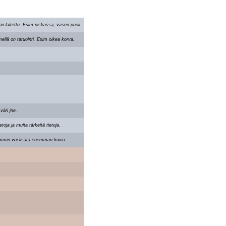
 on laitettu. Esim niskassa, vasen puoli.
mellä on tatuointi. Esim oikea korva.
väri jne.
toja ja muita tärkeitä tietoja.
emmin voi lisätä enemmän kuvia.