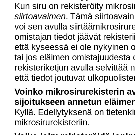
Kun siru on rekisteröity mikrosir
siirtoavaimen
. Tämä siirtoavain
voi sen avulla siirtäämikrosirur
omistajan tiedot jäävät rekisteri
että kyseessä ei ole nykyinen 
tai jos eläimen omistajuudesta
rekisteriketjun avulla selvittää
että tiedot joutuvat ulkopuoliste
Voinko mikrosirurekisterin av
sijoitukseen annetun eläimen
Kyllä. Edellytyksenä on tietenkin
mikrosirurekisteriin.