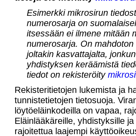
Esimerkki mikrosirun tiedo
numerosarja on suomalaisell
itsessään ei ilmene mitään 
numerosarja. On mahdoton ti
joltakin kasvattajalta, jonku
yhdistyksen keräämistä tied
tiedot on rekisteröity
mikrosi
Rekisteritietojen lukemista ja ha
tunnistetietojen tietosuoja. Viran
löytöeläinkodeilla on vapaa, ra
Eläinlääkäreille, yhdistyksille ja
rajoitettua laajempi käyttöoikeu