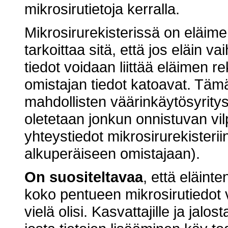
mikrosirutietoja kerralla.
Mikrosirurekisterissä on eläimen
tarkoittaa sitä, että jos eläin 
tiedot voidaan liittää eläimen re
omistajan tiedot katoavat. Tämä
mahdollisten väärinkäytösyritys
oletetaan jonkun onnistuvan vilp
yhteystiedot mikrosirurekisterii
alkuperäiseen omistajaan).
On suositeltavaa
, että eläinte
koko pentueen mikrosirutiedot v
vielä olisi. Kasvattajille ja jalo