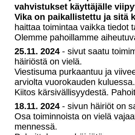
vahvistukset käyttäjälle viip
Vika on paikallistettu ja sitä
haittaa toimintaa vaikka tiedot t
Olemme pahoillamme aiheutuvas
25.11. 2024
- sivut saatu toim
häiriöstä on vielä.
Viestisuma purkaantuu ja viivee
arviolta vuorokauden kuluessa.
Kiitos kärsivällisyydestä. Paho
18.11. 2024
- sivun häiriöt on 
Osa toiminnoista on vielä vajaa
mennessä.