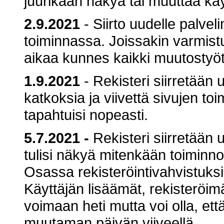
juurikaan näkyä tai muuttaa käy
2.9.2021
- Siirto uudelle palveli
toiminnassa. Joissakin varmistus
aikaa kunnes kaikki muutostyö
1.9.2021
- Rekisteri siirretään u
katkoksia ja viivettä sivujen toi
tapahtuisi nopeasti.
5.7.2021
-
Rekisteri siirretään 
tulisi näkyä mitenkään toiminno
Osassa rekisteröintivahvistuksi
Käyttäjän lisäämät, rekisteröim
voimaan heti mutta voi olla, ett
muutaman päivän viiveellä.