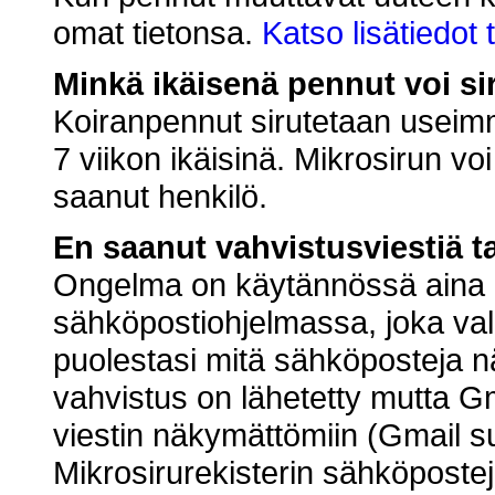
omat tietonsa.
Katso lisätiedot 
Minkä ikäisenä pennut voi si
Koiranpennut sirutetaan useimm
7 viikon ikäisinä. Mikrosirun voi
saanut henkilö.
En saanut vahvistusviestiä t
Ongelma on käytännössä aina 
sähköpostiohjelmassa, joka valik
puolestasi mitä sähköposteja nä
vahvistus on lähetetty mutta Gm
viestin näkymättömiin (Gmail 
Mikrosirurekisterin sähköposte