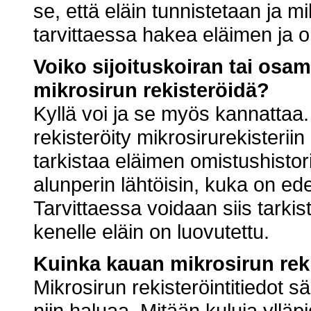
se, että eläin tunnistetaan ja m
tarvittaessa hakea eläimen ja o
Voiko sijoituskoiran tai os
mikrosirun rekisteröidä?
Kyllä voi ja se myös kannattaa
rekisteröity mikrosirurekisteriin 
tarkistaa eläimen omistushistor
alunperin lähtöisin, kuka on ed
Tarvittaessa voidaan siis tarkis
kenelle eläin on luovutettu.
Kuinka kauan mikrosirun rek
Mikrosirun rekisteröintitiedot sä
niin haluaa. Mitään kuluja ylläp