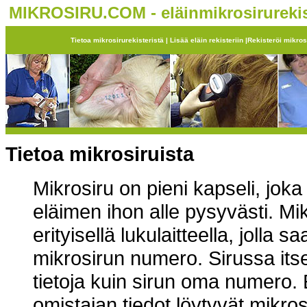
MIKROSIRU.COM - eläinmikrosirurekis
Tietoa mikrosirurekisteristä
|
Lisää eläin rekisteriin
|
Rekisteröi mikros
Tietoa mikrosiruista
Mikrosiru on pieni kapseli, jok
eläimen ihon alle pysyvästi. Mi
erityisellä lukulaitteella, jolla 
mikrosirun numero. Sirussa its
tietoja kuin sirun oma numero.
omistajan tiedot löytyvät mikros