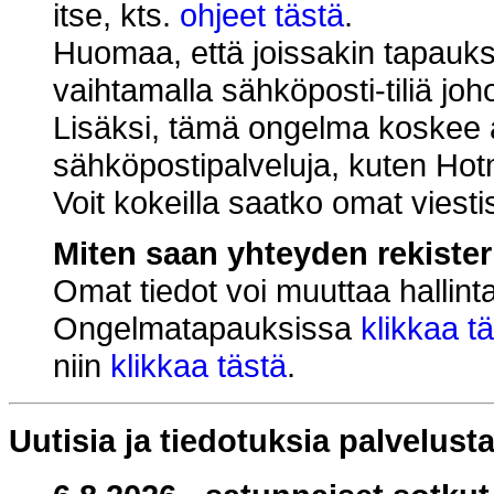
itse, kts.
ohjeet tästä
.
Huomaa, että joissakin tapauk
vaihtamalla sähköposti-tiliä jo
Lisäksi, tämä ongelma koskee aj
sähköpostipalveluja, kuten Hot
Voit kokeilla saatko omat viestis
Miten saan yhteyden rekister
Omat tiedot voi muuttaa hallinta
Ongelmatapauksissa
klikkaa t
niin
klikkaa tästä
.
Uutisia ja tiedotuksia palvelust