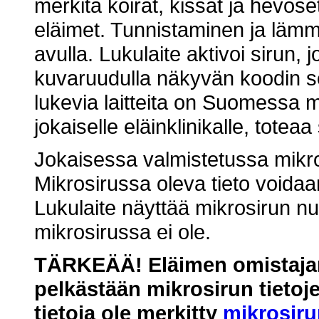
merkitä koirat, kissat ja hevose
eläimet. Tunnistaminen ja lämm
avulla. Lukulaite aktivoi sirun, 
kuvaruudulla näkyvän koodin s
lukevia laitteita on Suomessa m
jokaiselle eläinklinikalle, tot
Jokaisessa valmistetussa mikro
Mikrosirussa oleva tieto voidaan 
Lukulaite näyttää mikrosirun n
mikrosirussa ei ole.
TÄRKEÄÄ! Eläimen omistajan 
pelkästään mikrosirun tietoj
tietoja ole merkitty
mikrosirur