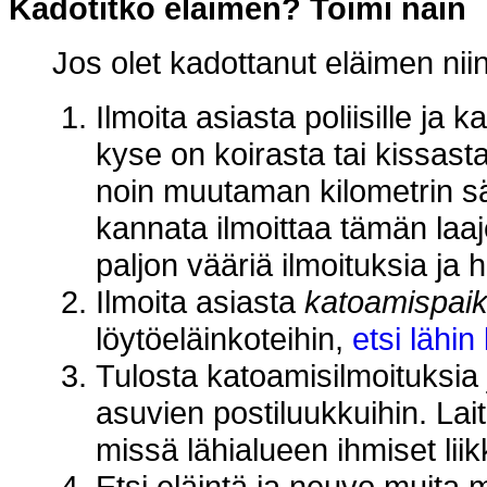
Kadotitko eläimen? Toimi näin
Jos olet kadottanut eläimen niin
Ilmoita asiasta poliisille ja 
kyse on koirasta tai kissast
noin muutaman kilometrin sä
kannata ilmoittaa tämän laaj
paljon vääriä ilmoituksia ja 
Ilmoita asiasta
katoamispai
löytöeläinkoteihin,
etsi lähin
Tulosta katoamisilmoituksia 
asuvien postiluukkuihin. Lait
missä lähialueen ihmiset liik
Etsi eläintä ja neuvo muita