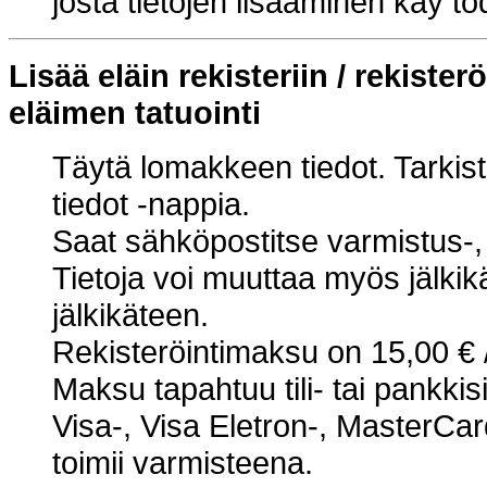
josta tietojen lisääminen käy tod
Lisää eläin rekisteriin / rekister
eläimen tatuointi
Täytä lomakkeen tiedot. Tarkista
tiedot -nappia.
Saat sähköpostitse varmistus-, li
Tietoja voi muuttaa myös jälki
jälkikäteen.
Rekisteröintimaksu on 15,00 € / 
Maksu tapahtuu tili- tai pankki
Visa-, Visa Eletron-, MasterCard
toimii varmisteena.