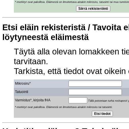
*-merkityt ovat pakollisia. Eläimestä on ilmoitettava ainakin mikrosiru, tatuointi tai muu tunniste
Etsi eläin rekisteristä / Tavoita 
löytyneestä eläimestä
Täytä alla olevan lomakkeen tied
tarvitaan.
Tarkista, että tiedot ovat oikein 
Mikrosiru*
Tatuointi
Varmistus*, kirjoita fHA
Tällä poistetaan turha roskaposti y
*-merkityt ovat pakollisia. Eläimestä on ilmoitettava ainakin mikrosiru tai tatuointi.