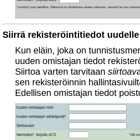
*-merkityt ovat pakollisia. Eläimestä on ilmoitettava ainakin mikrosiru, tatuointi tai muu tunniste
Siirrä rekisteröintitiedot uudelle
Kun eläin, joka on tunnistusmerki
uuden omistajan tiedot rekister
Siirtoa varten tarvitaan
siirtoav
sen rekisteröinnin hallintasivuilt
Edellisen omistajan tiedot pois
Uuden omistajan nimi
Uuden omistajan sähköposti*
Siirtoavain
Varmistus*, kirjoita xCO
Tällä po