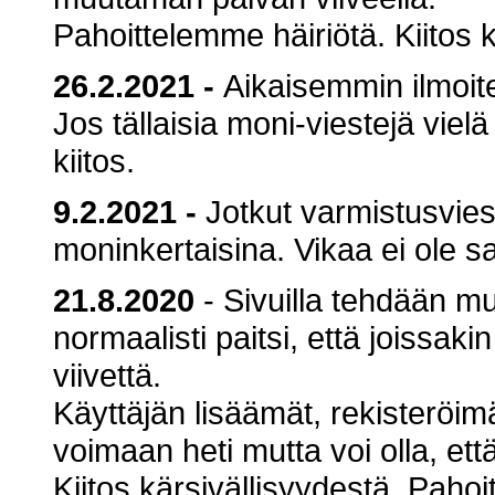
Pahoittelemme häiriötä. Kiitos k
26.2.2021
-
Aikaisemmin ilmoitet
Jos tällaisia moni-viestejä vielä
kiitos.
9.2.2021
-
Jotkut varmistusvies
moninkertaisina. Vikaa ei ole saa
21.8.2020
- Sivuilla tehdään mu
normaalisti paitsi, että joissaki
viivettä.
Käyttäjän lisäämät, rekisteröim
voimaan heti mutta voi olla, ett
Kiitos kärsivällisyydestä. Pahoi