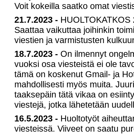
Voit kokeilla saatko omat viestis
21.7.2023
-
HUOLTOKATKOS 25
Saattaa vaikuttaa joihinkin toimi
viestien ja varmistusten kulkuu
18.7.2023
-
On ilmennyt ongelm
vuoksi osa viesteistä ei ole tavo
tämä on koskenut Gmail- ja Hot
mahdollisesti myös muita. Juuri
taaksepäin tätä vikaa on esiint
viestejä, jotka lähetetään uudell
16.5.2023
-
Huoltotyöt aiheutta
viesteissä. Viiveet on saatu pure