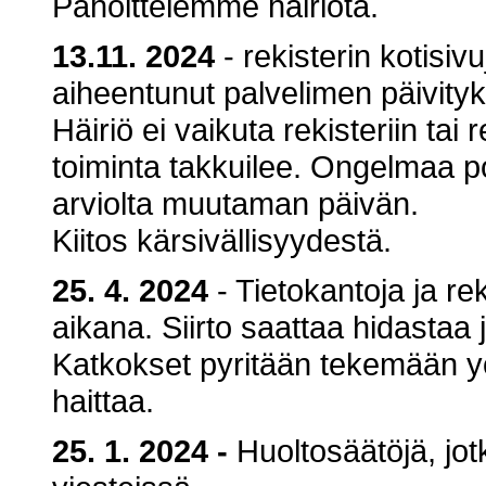
Pahoittelemme häiriötä.
13.11. 2024
- rekisterin kotisiv
aiheentunut palvelimen päivity
Häiriö ei vaikuta rekisteriin tai 
toiminta takkuilee. Ongelmaa po
arviolta muutaman päivän.
Kiitos kärsivällisyydestä.
25. 4. 2024
- Tietokantoja ja rek
aikana. Siirto saattaa hidastaa j
Katkokset pyritään tekemään y
haittaa.
25. 1. 2024
-
Huoltosäätöjä, jotk