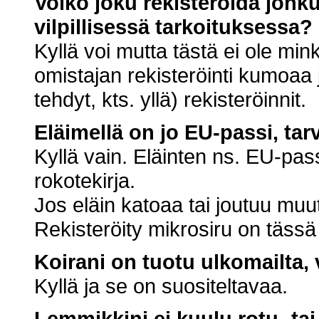
Voiko joku rekisteröidä jon
vilpillisessä tarkoituksessa?
Kyllä voi mutta tästä ei ole mi
omistajan rekisteröinti kumoaa 
tehdyt, kts. yllä) rekisteröinnit.
Eläimellä on jo EU-passi, tarv
Kyllä vain. Eläinten ns. EU-pass
rokotekirja.
Jos eläin katoaa tai joutuu muute
Rekisteröity mikrosiru on tässä
Koirani on tuotu ulkomailta,
Kyllä ja se on suositeltavaa.
Lemmikkini ei kuulu rotu- ta