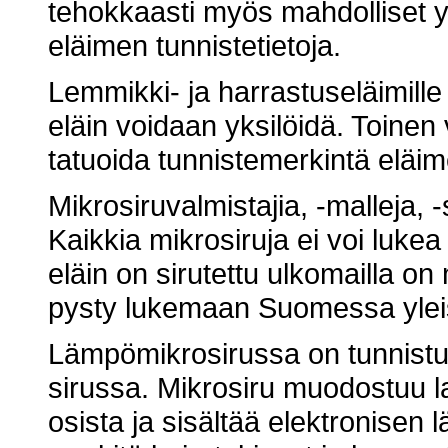
tehokkaasti myös mahdolliset y
eläimen tunnistetietoja.
Lemmikki- ja harrastuseläimille v
eläin voidaan yksilöidä. Toinen 
tatuoida tunnistemerkintä eläim
Mikrosiruvalmistajia, -malleja, 
Kaikkia mikrosiruja ei voi lukea k
eläin on sirutettu ulkomailla on
pysty lukemaan Suomessa yleisil
Lämpömikrosirussa on tunnist
sirussa. Mikrosiru muodostuu las
osista ja sisältää elektronisen