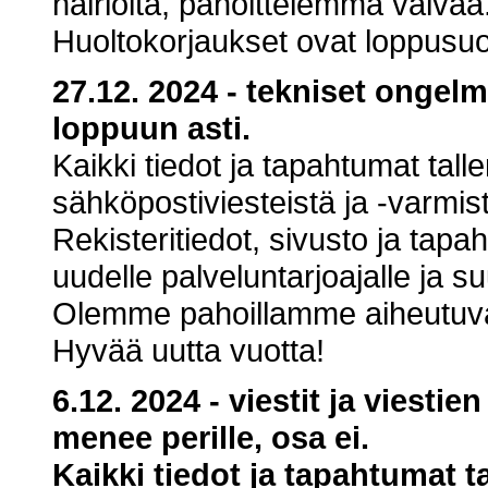
häiriöitä, pahoittelemma vaivaa
Huoltokorjaukset ovat loppusuora
27.12. 2024 - tekniset ongelm
loppuun asti.
Kaikki tiedot ja tapahtumat tall
sähköpostiviesteistä ja -varmist
Rekisteritiedot, sivusto ja tap
uudelle palveluntarjoajalle ja s
Olemme pahoillamme aiheutuvas
Hyvää uutta vuotta!
6.12. 2024
- viestit ja viest
menee perille, osa ei.
Kaikki tiedot ja tapahtumat t