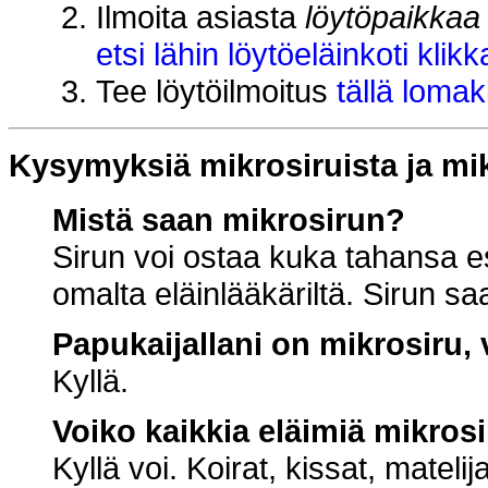
Ilmoita asiasta
löytöpaikkaa
etsi lähin löytöeläinkoti klik
Tee löytöilmoitus
tällä lomak
Kysymyksiä mikrosiruista ja mik
Mistä saan mikrosirun?
Sirun voi ostaa kuka tahansa e
omalta eläinlääkäriltä. Sirun s
Papukaijallani on mikrosiru, 
Kyllä.
Voiko kaikkia eläimiä mikros
Kyllä voi. Koirat, kissat, matelij