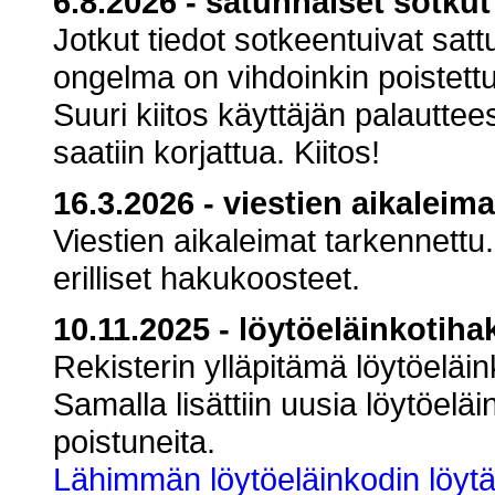
6.8.2026 - satunnaiset sotkut
Jotkut tiedot sotkeentuivat satt
ongelma on vihdoinkin poistettu
Suuri kiitos käyttäjän palauttees
saatiin korjattua. Kiitos!
16.3.2026 - viestien aikaleim
Viestien aikaleimat tarkennettu.
erilliset hakukoosteet.
10.11.2025 - löytöeläinkotiha
Rekisterin ylläpitämä löytöeläin
Samalla lisättiin uusia löytöeläi
poistuneita.
Lähimmän löytöeläinkodin löytä