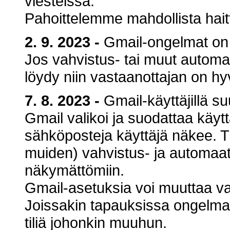
viesteissä.
Pahoittelemme mahdollista hait
2. 9. 2023
-
Gmail-ongelmat on 
Jos vahvistus- tai muut automaat
löydy niin vastaanottajan on h
7. 8. 2023
-
Gmail-käyttäjillä s
Gmail valikoi ja suodattaa käytt
sähköposteja käyttäjä näkee. Tä
muiden) vahvistus- ja automaatti
näkymättömiin.
Gmail-asetuksia voi muuttaa vai
Joissakin tapauksissa ongelma 
tiliä johonkin muuhun.