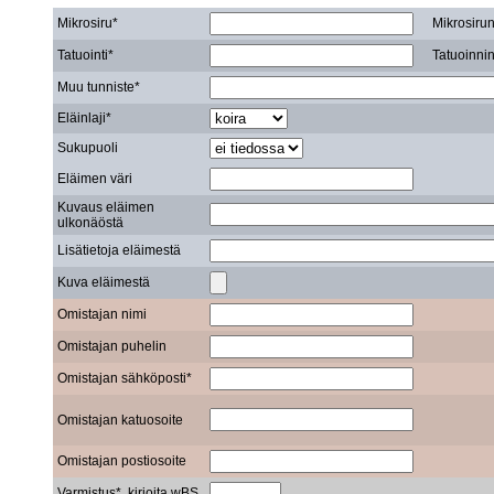
Mikrosiru*
Mikrosirun 
Tatuointi*
Tatuoinnin 
Muu tunniste*
Eläinlaji*
Sukupuoli
Eläimen väri
Kuvaus eläimen
ulkonäöstä
Lisätietoja eläimestä
Kuva eläimestä
Omistajan nimi
Omistajan puhelin
Omistajan sähköposti*
Omistajan katuosoite
Omistajan postiosoite
Varmistus*, kirjoita wBS